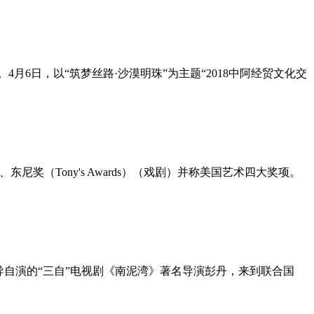
6日，以“筑梦丝路·沙漠明珠”为主题“2018中阿经贸文化交
尼奖（Tony's Awards）（戏剧）并称美国艺术四大奖项。
导自演的“三自”电视剧《南泥湾》著名导演彭丹，来到联合国