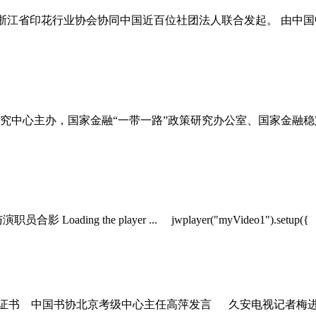
中国浙江省印花行业协会协同中国近百位社团法人联合发起。 由
研究中心主办，国家金融“一带一路”政策研究办公室、国家金融
yer ... jwplayer("myVideo1").setup({ file: "http
 中国书协北京考级中心主任高萍发言 久安电视记者梅进潮纽