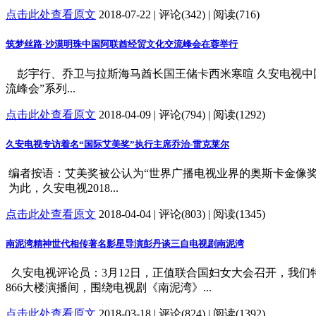
点击此处查看原文
2018-07-22 | 评论(342) | 阅读(716)
筑梦丝路·沙漠明珠中国阿联酋经贸文化交流峰会在蓉举行
彭宇行、乔卫与拉斯海马酋长国王储卡西米寒暄 久安电视中国代
流峰会”系列...
点击此处查看原文
2018-04-09 | 评论(794) | 阅读(1292)
久安电视专访着名“国际艾美奖”执行主席乔治-雷克莱尔
编者按语：艾美奖被公认为“世界广播电视业界的奥斯卡金像奖。” 
为此，久安电视2018...
点击此处查看原文
2018-04-04 | 评论(803) | 阅读(1345)
南泥湾精神世代相传著名影星导演彭丹谈三自电视剧南泥湾
久安电视评论员：3月12日，正值联合国妇女大会召开，我们
866大楼演播间，围绕电视剧《南泥湾》...
点击此处查看原文
2018-03-18 | 评论(824) | 阅读(1392)