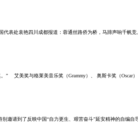
表处袁艳四川成都报道：蓉通丝路侨为桥，马蹄声响千帆竞。4月
艾美奖与格莱美音乐奖（Grammy）、 奥斯卡奖（Oscar）、东
特别邀请到了反映中国“自力更生、艰苦奋斗”延安精神的自编自