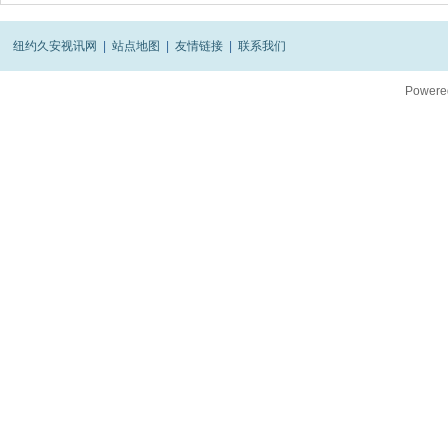
纽约久安视讯网
|
站点地图
|
友情链接
|
联系我们
Powere