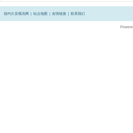
纽约久安视讯网
|
站点地图
|
友情链接
|
联系我们
Powere