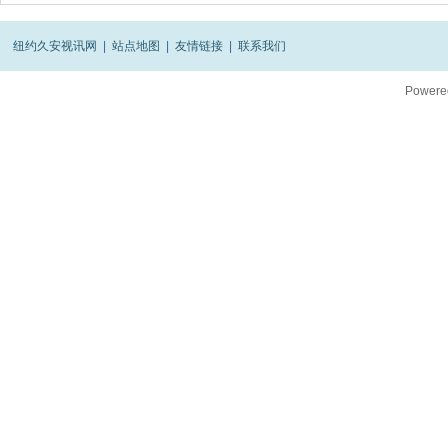
纽约久安视讯网
|
站点地图
|
友情链接
|
联系我们
Powere