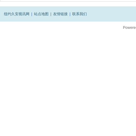
纽约久安视讯网
|
站点地图
|
友情链接
|
联系我们
Powere