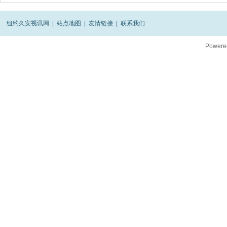
纽约久安视讯网
|
站点地图
|
友情链接
|
联系我们
Powere