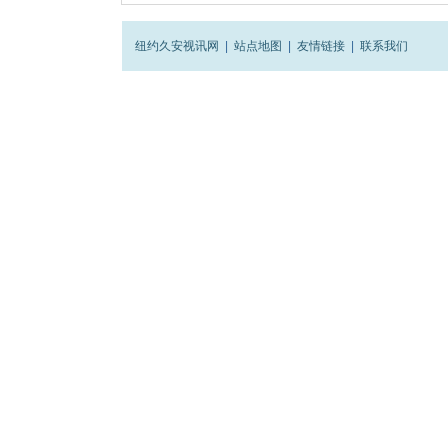
纽约久安视讯网
|
站点地图
|
友情链接
|
联系我们