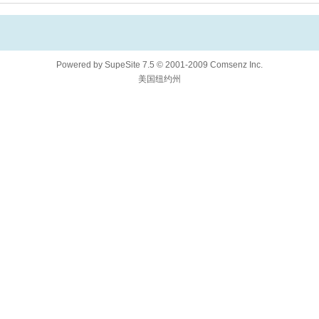
Powered by
SupeSite
7.5
© 2001-2009
Comsenz Inc.
美国纽约州