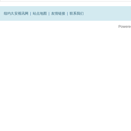
纽约久安视讯网
|
站点地图
|
友情链接
|
联系我们
Powere