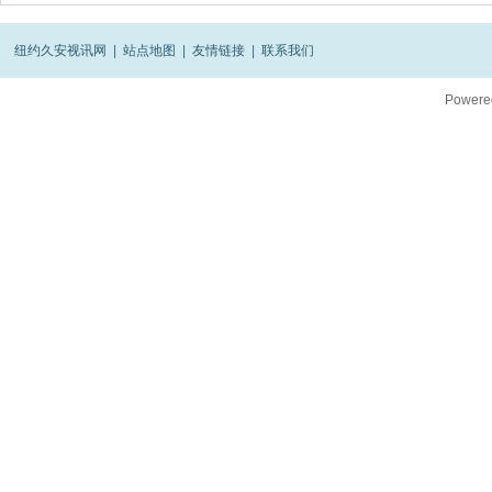
纽约久安视讯网
|
站点地图
|
友情链接
|
联系我们
Powere