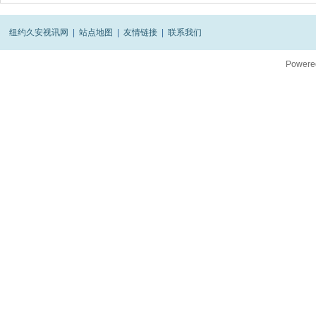
纽约久安视讯网
|
站点地图
|
友情链接
|
联系我们
Powere