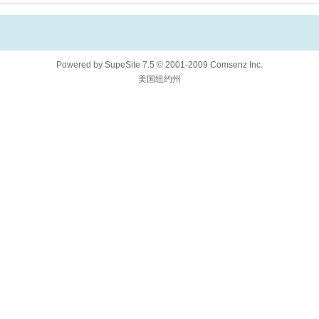
Powered by
SupeSite
7.5
© 2001-2009
Comsenz Inc.
美国纽约州