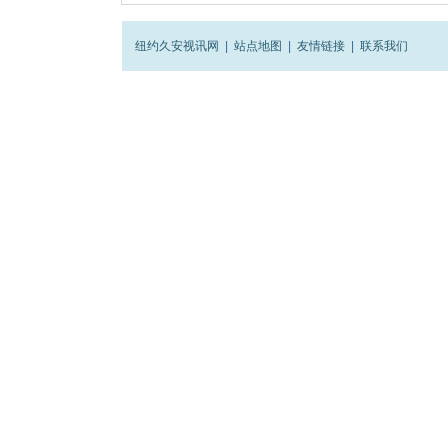
纽约久安视讯网
|
站点地图
|
友情链接
|
联系我们