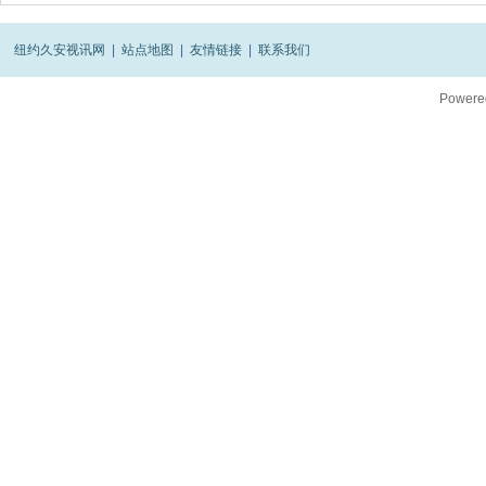
纽约久安视讯网
|
站点地图
|
友情链接
|
联系我们
Powere