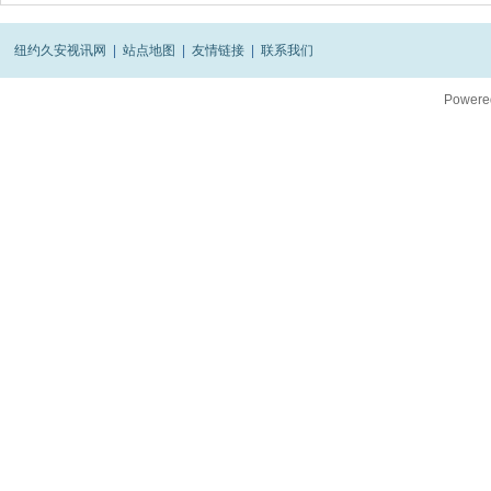
纽约久安视讯网
|
站点地图
|
友情链接
|
联系我们
Powere