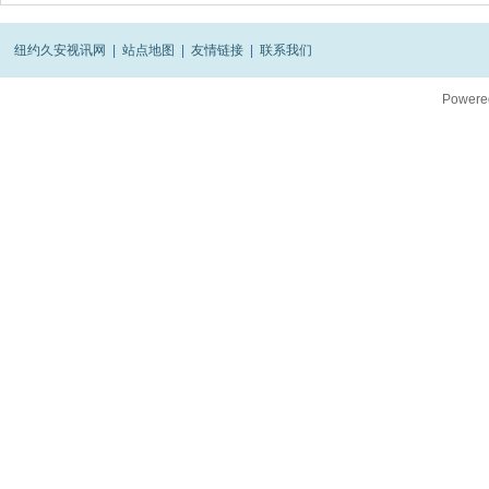
纽约久安视讯网
|
站点地图
|
友情链接
|
联系我们
Powere