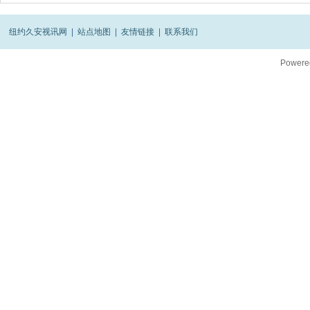
纽约久安视讯网
|
站点地图
|
友情链接
|
联系我们
Powere