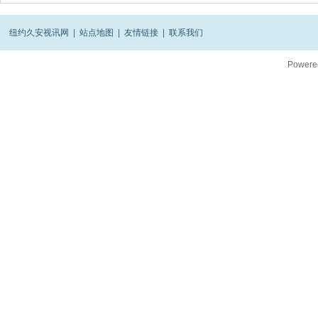
纽约久安视讯网
|
站点地图
|
友情链接
|
联系我们
Powere