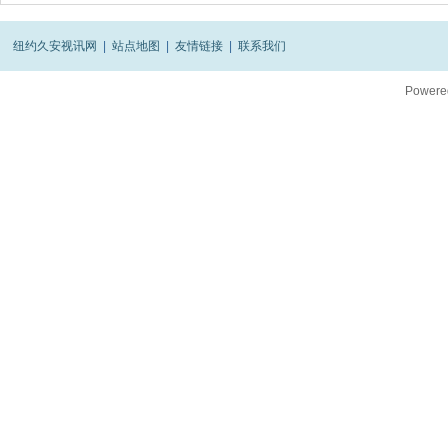
纽约久安视讯网
|
站点地图
|
友情链接
|
联系我们
Powere