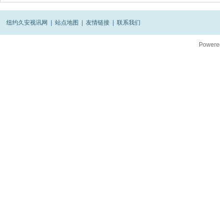
纽约久安视讯网
|
站点地图
|
友情链接
|
联系我们
Powere