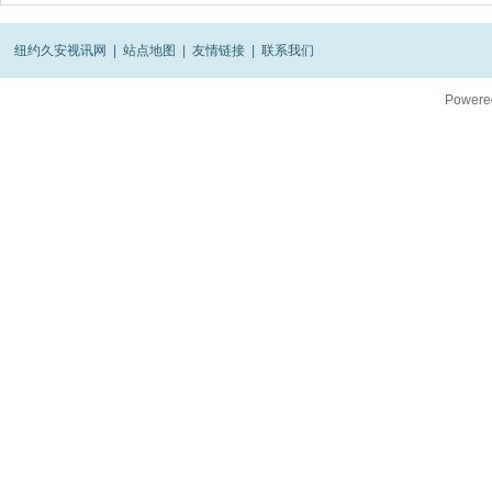
纽约久安视讯网
|
站点地图
|
友情链接
|
联系我们
Powere