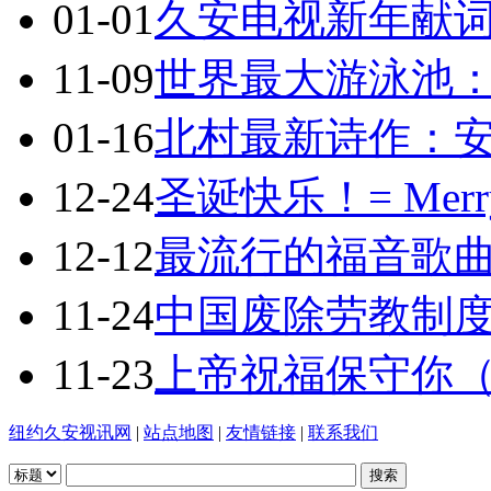
01-01
久安电视新年献
11-09
世界最大游泳池：
01-16
北村最新诗作：
12-24
圣诞快乐！= Merry 
12-12
最流行的福音歌曲：Je
11-24
中国废除劳教制
11-23
上帝祝福保守你（The
纽约久安视讯网
|
站点地图
|
友情链接
|
联系我们