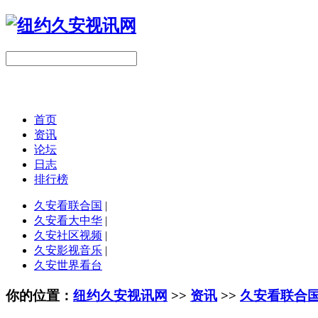
首页
资讯
论坛
日志
排行榜
久安看联合国
|
久安看大中华
|
久安社区视频
|
久安影视音乐
|
久安世界看台
你的位置：
纽约久安视讯网
>>
资讯
>>
久安看联合