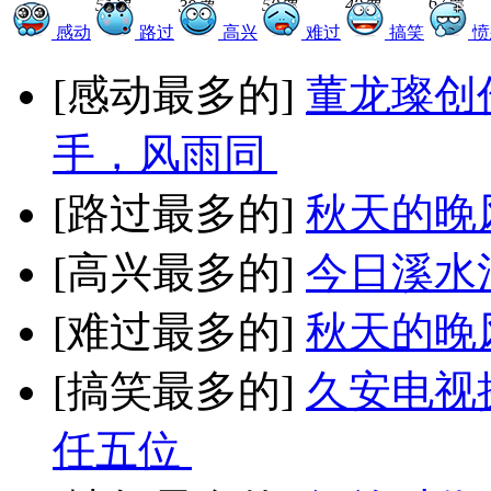
67票
51票
50票
49票
39票
感动
路过
高兴
难过
搞笑
愤
[感动最多的]
董龙璨创
手，风雨同
[路过最多的]
秋天的晚
[高兴最多的]
今日溪水
[难过最多的]
秋天的晚
[搞笑最多的]
久安电视
任五位