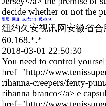
Jersey</a> the premise of suc
decide whether or not the p
引用
|
回复
|
支持
(
77
)
|
反对
(
34
)
纽约久安视讯网安徽省合
60.168.*.*
2018-03-01 22:50:30
You need to control yoursel
href="http://www.tenissupe
rihanna-creepers/fenty-pu
rihanna branco</a> e capsul
href="http://www.tenissup