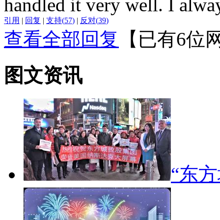
handled it very well. I alw
引用
|
回复
|
支持
(
57
)
|
反对
(
39
)
查看全部回复
【已有6位
图文资讯
“东