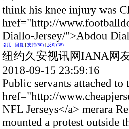
think his knee injury was 
href="http://www.football
Diallo-Jersey/">Abdou Dial
引用
|
回复
|
支持
(
50
)
|
反对
(
38
)
纽约久安视讯网IANA网
2018-09-15 23:59:16
Public servants attached to
href="http://www.cheapjer
NFL Jerseys</a> merara Reg
mounted a protest outside th