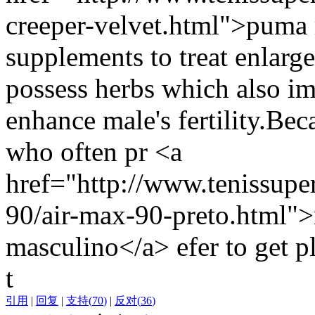
creeper-velvet.html">puma 
supplements to treat enlarge
possess herbs which also im
enhance male's fertility.Bec
who often pr <a
href="http://www.tenissupe
90/air-max-90-preto.html">
masculino</a> efer to get pl
t
引用
|
回复
|
支持
(
70
)
|
反对
(
36
)