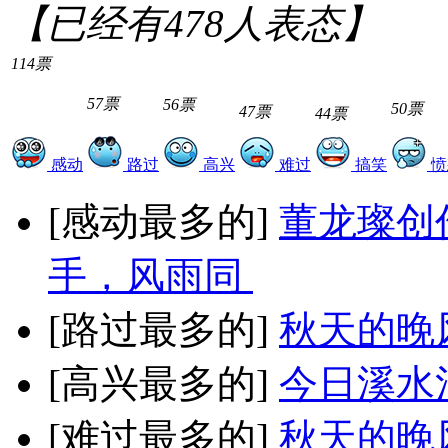
【已经有
478
人表态】
114票
57票
56票
50票
47票
44票
感动
路过
高兴
难过
搞笑
愤
[感动最多的]
董龙璨创
手，风雨同
[路过最多的]
秋天的晚
[高兴最多的]
今日溪水
[难过最多的]
秋天的晚