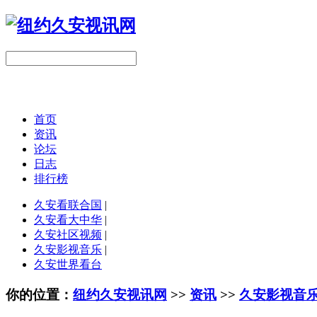
首页
资讯
论坛
日志
排行榜
久安看联合国
|
久安看大中华
|
久安社区视频
|
久安影视音乐
|
久安世界看台
你的位置：
纽约久安视讯网
>>
资讯
>>
久安影视音