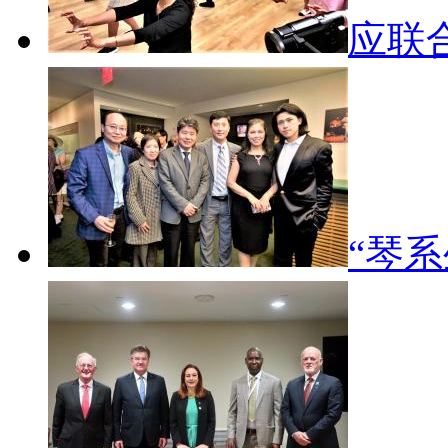
应联
“琴