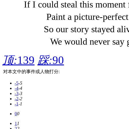
If I could steal this
Paint a picture-p
So our story sta
We would never say
顶:
139
踩:
90
对本文中的事件或人物打分:
-5
-5
-4
-4
-3
-3
-2
-2
-1
-1
0
0
1
1
2
2