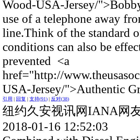
Wood-USA-Jersey/">Bobby
use of a telephone away fr
line.Think of the standard o
conditions can also be effec
prevented <a
href="http://www.theusaso
USA-Jersey/">Authentic Gr
引用
|
回复
|
支持
(
91
)
|
反对
(
38
)
纽约久安视讯网IANA网
2018-01-16 12:52:03