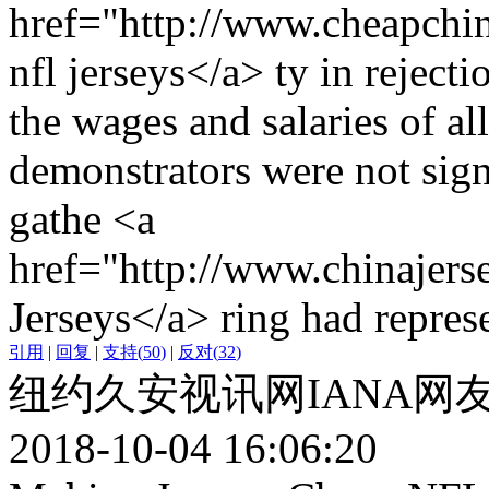
href="http://www.cheapchi
nfl jerseys</a> ty in rejecti
the wages and salaries of a
demonstrators were not sign
gathe <a
href="http://www.chinajers
Jerseys</a> ring had repres
引用
|
回复
|
支持
(
50
)
|
反对
(
32
)
纽约久安视讯网IANA网
2018-10-04 16:06:20