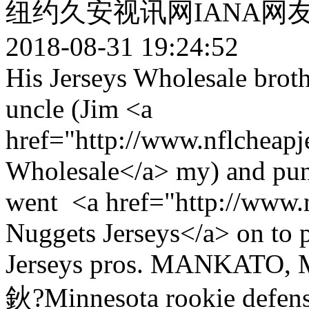
纽约久安视讯网IANA网
2018-08-31 19:24:52
His Jerseys Wholesale broth
uncle (Jim <a
href="http://www.nflcheapj
Wholesale</a> my) and punt
went <a href="http://www.
Nuggets Jerseys</a> on to 
Jerseys pros. MANKATO, M
鈥?Minnesota rookie defensi