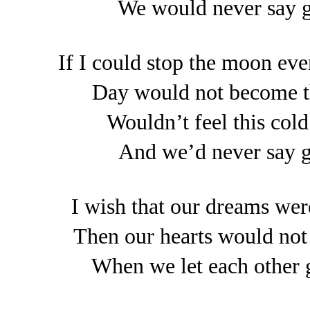
We would never 
If I could stop the m
Day would not bec
Wouldn’t feel thi
And we’d never 
I wish that our drea
Then our hearts woul
When we let each 