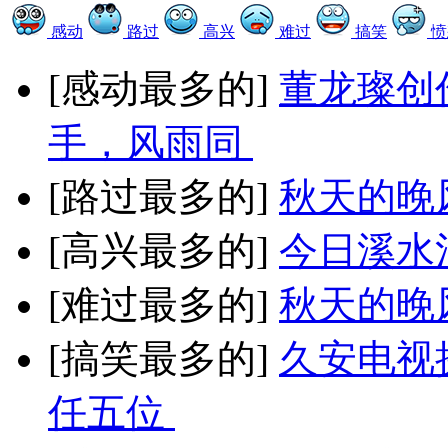
感动
路过
高兴
难过
搞笑
愤
[感动最多的]
董龙璨创
手，风雨同
[路过最多的]
秋天的晚
[高兴最多的]
今日溪水
[难过最多的]
秋天的晚
[搞笑最多的]
久安电视
任五位