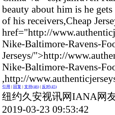
beauty about him is he gets t
of his receivers,Cheap Jerse
href="http://www.authentic
Nike-Baltimore-Ravens-Foo
Jerseys/">http://www.authen
Nike-Baltimore-Ravens-Foot
,http://www.authenticjerse
引用
|
回复
|
支持
(
46
)
|
反对
(
45
)
纽约久安视讯网IANA网
2019-03-23 09:53:42