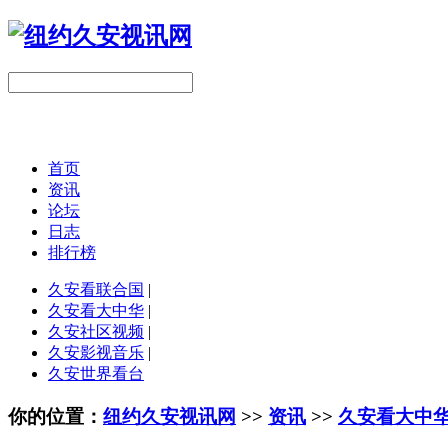
首页
资讯
论坛
日志
排行榜
久安看联合国
|
久安看大中华
|
久安社区视频
|
久安影视音乐
|
久安世界看台
你的位置：
纽约久安视讯网
>>
资讯
>>
久安看大中