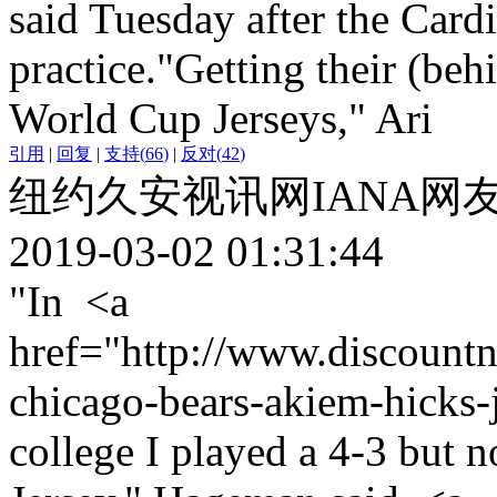
said Tuesday after the Card
practice."Getting their (be
World Cup Jerseys," Ari
引用
|
回复
|
支持
(
66
)
|
反对
(
42
)
纽约久安视讯网IANA网
2019-03-02 01:31:44
"In <a
href="http://www.discountn
chicago-bears-akiem-hicks-
college I played a 4-3 but