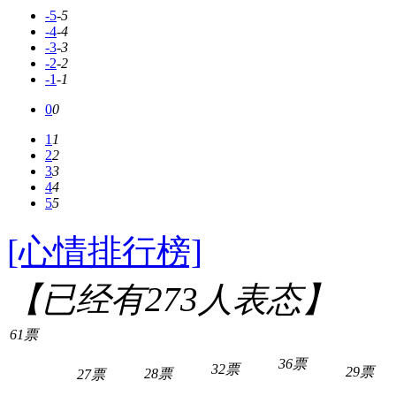
-5
-5
-4
-4
-3
-3
-2
-2
-1
-1
0
0
1
1
2
2
3
3
4
4
5
5
[心情排行榜]
【已经有
273
人表态】
61票
36票
32票
29票
28票
27票