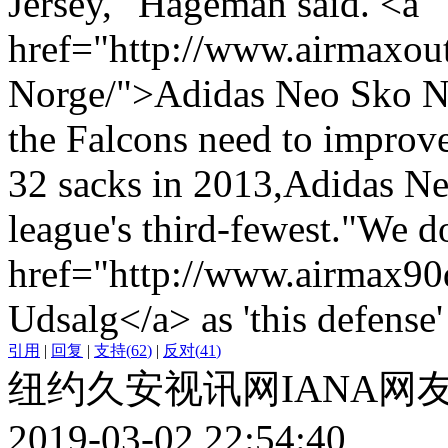
Jersey," Hageman said. <a
href="http://www.airmaxou
Norge/">Adidas Neo Sko N
the Falcons need to improve
32 sacks in 2013,Adidas Ne
league's third-fewest."We d
href="http://www.airmax9
Udsalg</a> as 'this defense' 
引用
|
回复
|
支持
(
62
)
|
反对
(
41
)
纽约久安视讯网IANA网
2019-03-02 22:54:40