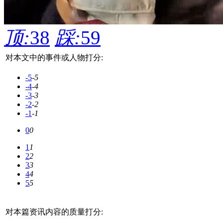
顶:
38
踩:
59
对本文中的事件或人物打分:
-5
-5
-4
-4
-3
-3
-2
-2
-1
-1
0
0
1
1
2
2
3
3
4
4
5
5
对本篇资讯内容的质量打分: