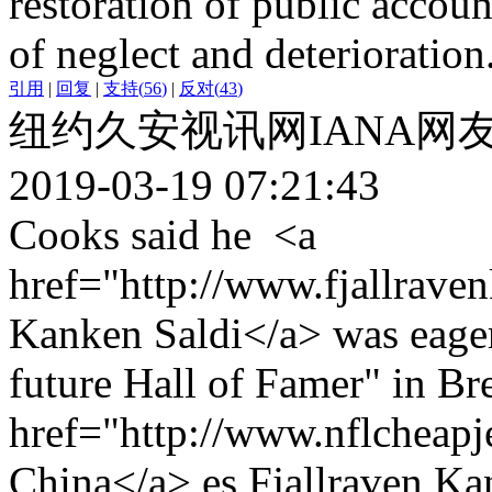
restoration of public accoun
of neglect and deterioratio
引用
|
回复
|
支持
(
56
)
|
反对
(
43
)
纽约久安视讯网IANA网
2019-03-19 07:21:43
Cooks said he <a
href="http://www.fjallraven
Kanken Saldi</a> was eager 
future Hall of Famer" in Br
href="http://www.nflcheapj
China</a> es,Fjallraven Kan