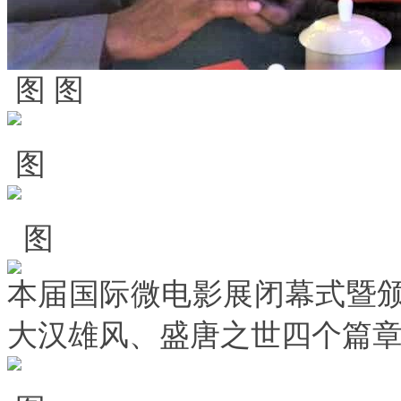
图 图
图
图
本届国际微电影展闭幕式暨
大汉雄风、盛唐之世四个篇