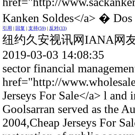
href="http://www.sackank
Kanken Soldes</a> � Dos 
引用
|
回复
|
支持
(
59
)
|
反对
(
33
)
纽约久安视讯网IANA网
2019-03-03 14:08:35
sector financial management
href="http://www.wholesale
Jerseys For Sale</a> l and i
Goolsarran served as the A
2004,Cheap Jerseys For Sale