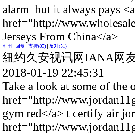
alarm but it always pays <a
href="http://www.wholesale
Jerseys From China</a>
引用
|
回复
|
支持
(
85
)
|
反对
(
51
)
纽约久安视讯网IANA网
2018-01-19 22:45:31
Take a look at some of the 
href="http://www.jordan11
gym red</a> t certify air j
href="http://www.jordan11