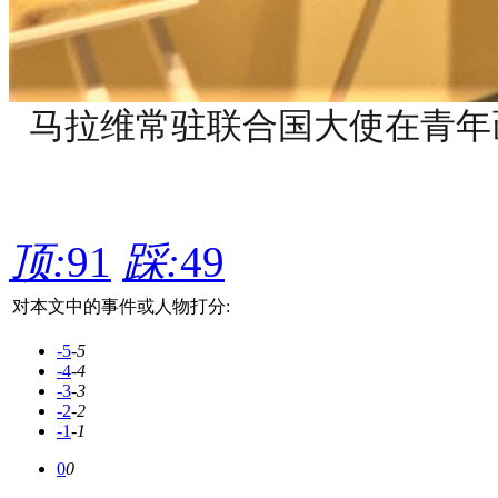
马拉维常驻联合国大使在青年
顶:
91
踩:
49
对本文中的事件或人物打分:
-5
-5
-4
-4
-3
-3
-2
-2
-1
-1
0
0