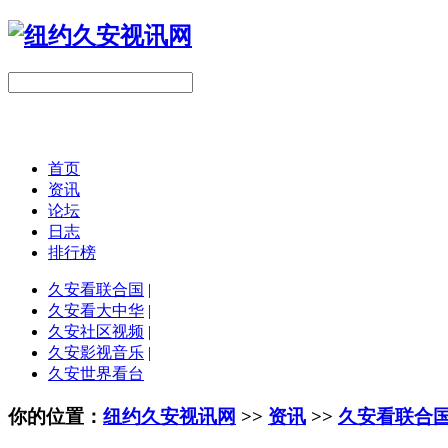
首页
资讯
论坛
日志
排行榜
久安看联合国
|
久安看大中华
|
久安社区视频
|
久安影视音乐
|
久安世界看台
你的位置：
纽约久安视讯网
>>
资讯
>>
久安看联合