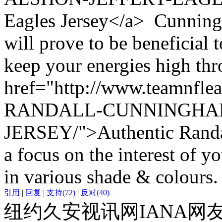
Eagles Jersey</a> Cunningha
will prove to be beneficial t
keep your energies high thr
href="http://www.teamnf
RANDALL-CUNNINGHA
JERSEY/">Authentic Randa
a focus on the interest of 
in various shade & colours. 
引用
|
回复
|
支持
(
72
)
|
反对
(
40
)
纽约久安视讯网IANA网