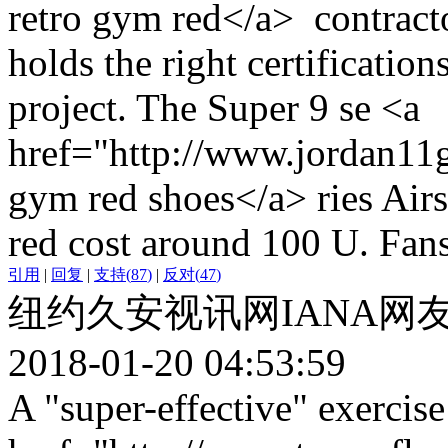
retro gym red</a> contract
holds the right certificatio
project. The Super 9 se <a
href="http://www.jordan11
gym red shoes</a> ries Airs
red cost around 100 U. Fans 
引用
|
回复
|
支持
(
87
)
|
反对
(
47
)
纽约久安视讯网IANA网
2018-01-20 04:53:59
A "super-effective" exercise