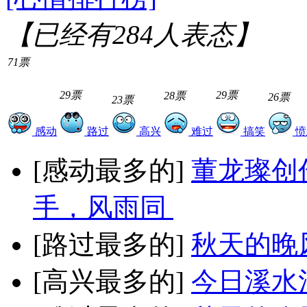
【已经有
284
人表态】
71票
29票
29票
28票
26票
23票
感动
路过
高兴
难过
搞笑
愤
[感动最多的]
董龙璨创
手，风雨同
[路过最多的]
秋天的晚
[高兴最多的]
今日溪水