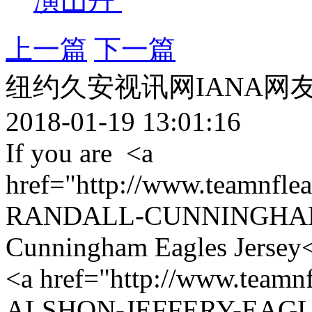
演山丹
上一篇
下一篇
纽约久安视讯网IANA网
2018-01-19 13:01:16
If you are <a
href="http://www.teamnf
RANDALL-CUNNINGHAM-
Cunningham Eagles Jersey</
<a href="http://www.team
ALSHON-JEFFERY-EAGLES