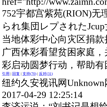
href="http://www.zaimn.c
752宇都宫紫苑(RION
られ集団レプされたJcup
当地体彩中心向灾区捐款
广西体彩看望贫困家庭，
彩启动圆梦行动，帮助有
引用
|
回复
|
支持
(
70
)
|
反对
(
31
)
纽约久安视讯网Unknow
2017-04-29 12:25:14
李济运说：“刘书记是想给