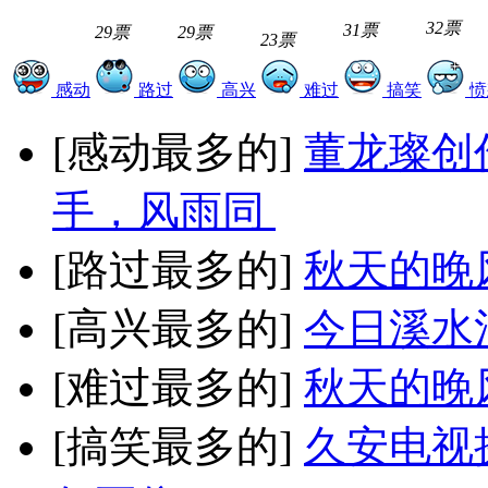
32票
31票
29票
29票
23票
感动
路过
高兴
难过
搞笑
愤
[感动最多的]
董龙璨创
手，风雨同
[路过最多的]
秋天的晚
[高兴最多的]
今日溪水
[难过最多的]
秋天的晚
[搞笑最多的]
久安电视