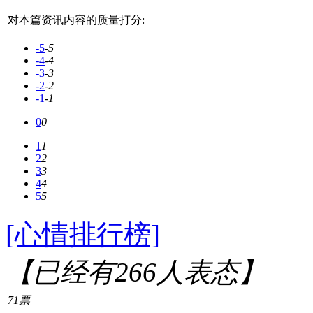
对本篇资讯内容的质量打分:
-5
-5
-4
-4
-3
-3
-2
-2
-1
-1
0
0
1
1
2
2
3
3
4
4
5
5
[心情排行榜]
【已经有
266
人表态】
71票