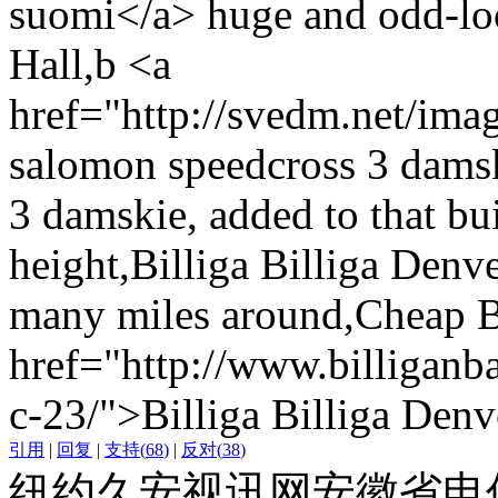
suomi</a> huge and odd-lo
Hall,b <a
href="http://svedm.net/im
salomon speedcross 3 dams
3 damskie, added to that bu
height,Billiga Billiga Denv
many miles around,Cheap
href="http://www.billiganba
c-23/">Billiga Billiga Den
引用
|
回复
|
支持
(
68
)
|
反对
(
38
)
纽约久安视讯网安徽省电