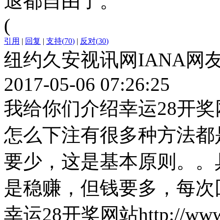
退都自由了。
(
引用
|
回复
|
支持
(
70
)
|
反对
(
30
)
纽约久安视讯网IANA网
2017-05-06 07:26:25
我给你们介绍幸运28开奖
怎么下注有很多种方法都
要少，这是基本原则。。
是稳赚，但钱要多，每次
幸运28开奖网站http://www.xm