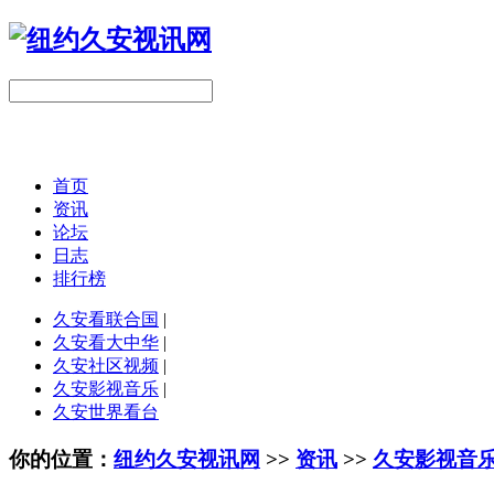
首页
资讯
论坛
日志
排行榜
久安看联合国
|
久安看大中华
|
久安社区视频
|
久安影视音乐
|
久安世界看台
你的位置：
纽约久安视讯网
>>
资讯
>>
久安影视音