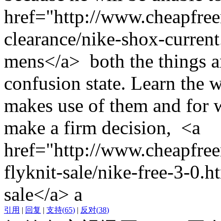
href="http://www.cheapfree
clearance/nike-shox-current
mens</a> both the things an
confusion state. Learn the 
makes use of them and for
make a firm decision, <a
href="http://www.cheapfree
flyknit-sale/nike-free-3-0.h
sale</a> a
引用
|
回复
|
支持
(
65
)
|
反对
(
38
)