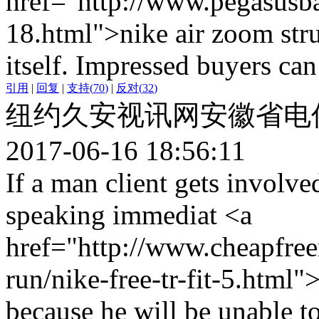
href="http://www.pegasusbar
18.html">nike air zoom str
itself. Impressed buyers can 
引用
|
回复
|
支持
(
70
)
|
反对
(
32
)
纽约久安视讯网安徽省电
2017-06-16 18:56:11
If a man client gets involve
speaking immediat <a
href="http://www.cheapfree
run/nike-free-tr-fit-5.html"
because he will be unable t