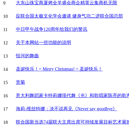
大东山珠宝商厦烤全羊盛会商企精英云集商机无限
9
应联合国太极文化学会邀请 健身气功二进联合国总部
10
中日甲午战争120周年给我们的警讯
11
关于本网站一些功能的说明
12
恒河的舞曲
13
圣诞快乐！= Merry Christmas! = 圣诞快乐！
14
赏菊
15
意大利舞蹈家卡特莉娜现代舞《光》和歌唱家陈亮的歌
16
海莉-维丝特娜：决不说再见《Never say goodbye》
17
联合国新当选74届联大主席出席可持续发展目标艺术展
18