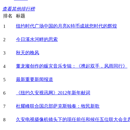
查看其他排行榜
排名
标题
纽约时代广场中国的月亮K特币成就您时代的辉煌
1
今日溪水河畔的思索
2
秋天的晚风
3
董龙璨创作的赈灾音乐专辑：《携起双手，风雨同行》
4
最新重要新闻报道
5
《纽约久安视讯网》2012年新年献词
6
杜耀峰联合国总部萨克斯独奏：牧民新歌
7
久安电视摄像机镜头下的现任前任和候任五位联大会主
8